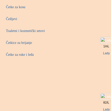
Četke za kosu
Češljevi
Toaletni i kozmetički setovi
Četkice za brijanje
1/nL
Lady
Četke za ruke i leđa
82/L
Lady