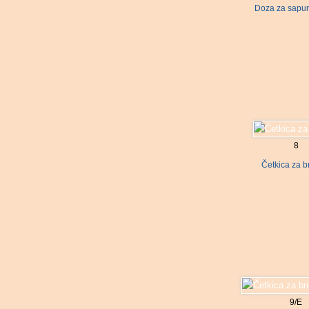
Doza za sapu
8
Četkica za br
9/E