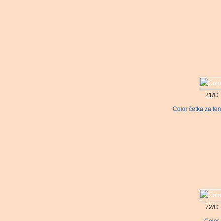
21/C
Color četka za fe
72/C