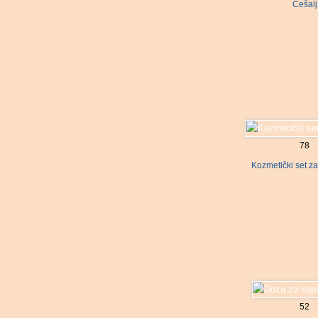
Češalj
78
Kozmetički set z
52