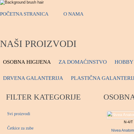
POČETNA STRANICA
O NAMA
NAŠI PROIZVODI
OSOBNA HIGIJENA
ZA DOMAĆINSTVO
HOBBY 
DRVENA GALANTERIJA
PLASTIČNA GALANTERI
FILTER KATEGORIJE
OSOBNA
Svi proizvodi
N-4/T
Četkice za zube
Nivea Anatomi