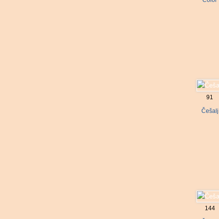
Color
91
Češalj
144