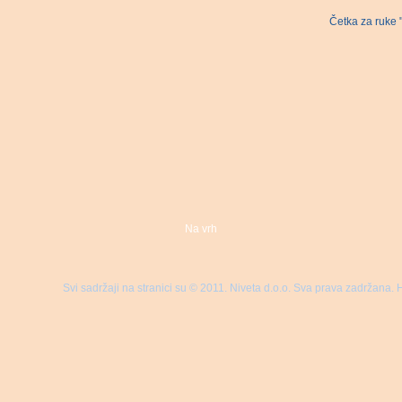
Četka za ruke 
Na vrh
Svi sadržaji na stranici su © 2011. Niveta d.o.o. Sva prava zadržana