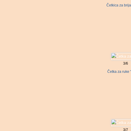
Četkica za brija
3/6
Četka za ruke 
3/7