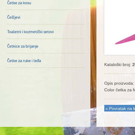
Četke za kosu
Češljevi
Toaletni i kozmetički setovi
Četkice za brijanje
Četke za ruke i leđa
Kataloški broj:
2
Opis proizvoda:
Color četka za f
« Povratak na k