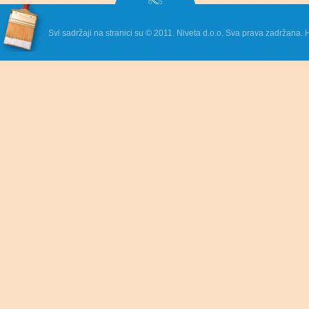
Svi sadržaji na stranici su © 2011. Niveta d.o.o. Sva prava zadržana