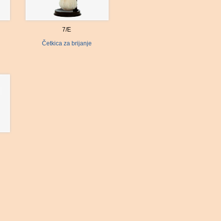
7/E
Četkica za brijanje
i