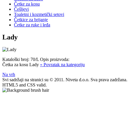
Četke za kosu
Češljevi
Toaletni i kozmetički setovi
Četkice za brijanje
Četke za ruke i leđa
Lady
Kataloški broj:
70/L
Opis proizvoda:
Četka za kosu Lady
« Povratak na kategoriju
Na vrh
Svi sadržaji na stranici su © 2011. Niveta d.o.o. Sva prava zadržana.
HTML5 and CSS valid.