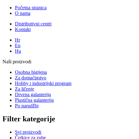
Početna stranica
O nama
Distributivni centri
Kontakt
Hr
En
Hu
Naši proizvodi
Osobna higijena
Za domaćinstvo
Hobby i industrijski program
Za ličenje
Drvena galanterija
Plastična galanterija
Po narudžbi
Filter kategorije
Svi proizvodi
Četkice za zube