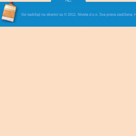
Svi sadržaji na stranici su © 2011. Niveta d.o.o. Sva prava zadržana