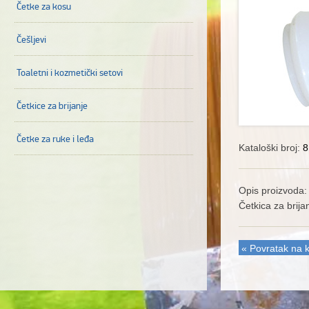
Četke za kosu
Češljevi
Toaletni i kozmetički setovi
Četkice za brijanje
Četke za ruke i leđa
Kataloški broj:
8
Opis proizvoda:
Četkica za brija
« Povratak na k