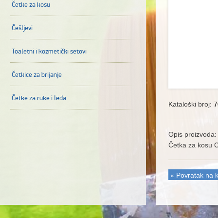
Četke za kosu
Češljevi
Toaletni i kozmetički setovi
Četkice za brijanje
Četke za ruke i leđa
Kataloški broj:
7
Opis proizvoda:
Četka za kosu C
« Povratak na k