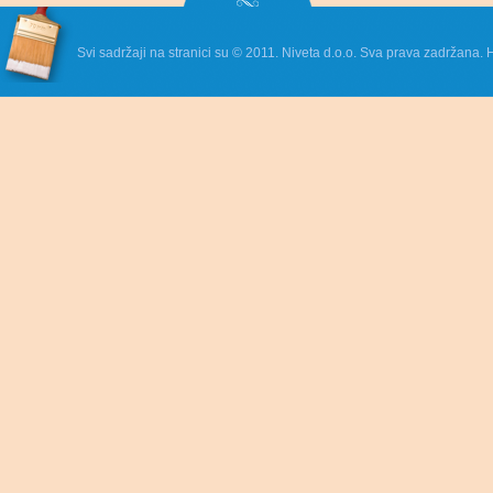
Svi sadržaji na stranici su © 2011. Niveta d.o.o. Sva prava zadržana