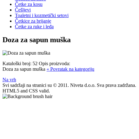
Četke za kosu
Češljevi
Toaletni i kozmetički setovi
Četkice za brijanje
Četke za ruke i leđa
Doza za sapun muška
Kataloški broj:
52
Opis proizvoda:
Doza za sapun muška
« Povratak na kategoriju
Na vrh
Svi sadržaji na stranici su © 2011. Niveta d.o.o. Sva prava zadržana.
HTML5 and CSS valid.