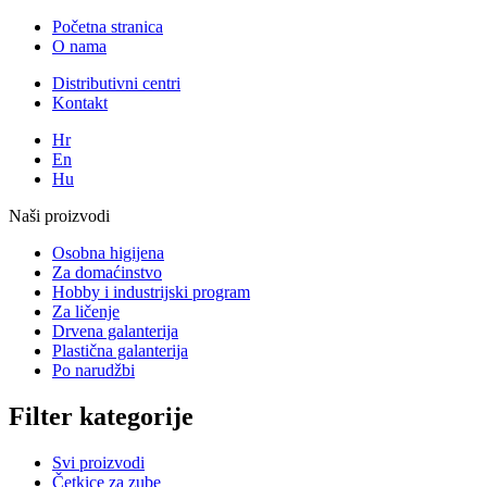
Početna stranica
O nama
Distributivni centri
Kontakt
Hr
En
Hu
Naši proizvodi
Osobna higijena
Za domaćinstvo
Hobby i industrijski program
Za ličenje
Drvena galanterija
Plastična galanterija
Po narudžbi
Filter kategorije
Svi proizvodi
Četkice za zube