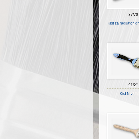
37/70
Kist za radijator, 
91/2’’
Kist Nivelli