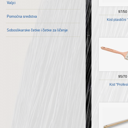
Valjci
97/50
Pomoćna sredstva
Kist plastični
Soboslikarske četke i četke za ličenje
95/70
Kist "Profes