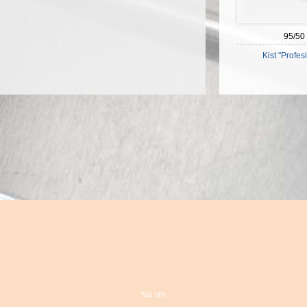
95/50
Kist "Profes
Na vrh