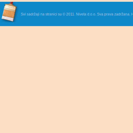
Svi sadržaji na stranici su © 2011. Niveta d.o.o. Sva prava zadržana