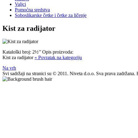
Valjci
Pomoćna sredstva
Soboslikarske četke i četke za ličenje
Kist za radijator
Kataloški broj:
2½’’
Opis proizvoda:
Kist za radijator
« Povratak na kategoriju
Na vrh
Svi sadržaji na stranici su © 2011. Niveta d.o.o. Sva prava zadržan