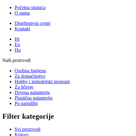
Početna stranica
O nama
Distributivni centri
Kontakt
Hr
En
Hu
Naši proizvodi
Osobna higijena
Za domaćinstvo
Hobby i industrijski program
Za ličenje
Drvena galanterija
Plastična galanterija
Po narudžbi
Filter kategorije
Svi proizvodi
Kistovi