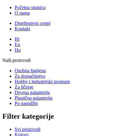
Početna stranica
O nama
Distributivni centri
Kontakt
Hr
En
Hu
Naši proizvodi
Osobna higijena
Za domaćinstvo
Hobby i industrijski program
Za ličenje
Drvena galanterija
Plastična galanterija
Po narudžbi
Filter kategorije
Svi proizvodi
Kistovi