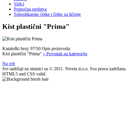
Valjci
Pomoćna sredstva
Soboslikarske četke i četke za ličenje
Kist plastični "Prima"
Kataloški broj:
97/50
Opis proizvoda:
Kist plastični "Prima"
« Povratak na kategoriju
Na vrh
Svi sadržaji na stranici su © 2011. Niveta d.o.o. Sva prava zadržana.
HTML5 and CSS valid.