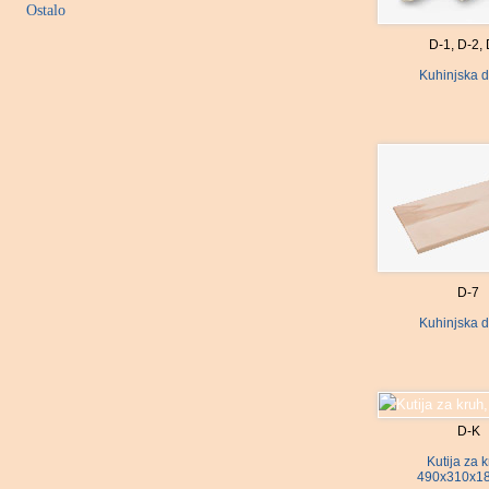
Ostalo
D-1, D-2,
Kuhinjska 
D-7
Kuhinjska 
D-K
Kutija za k
490x310x1