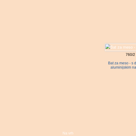
760/2
Bat za meso - s 
aluminijskim n
Na vrh