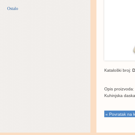
Ostalo
Kataloški broj:
D
Opis proizvoda:
Kuhinjska dask
« Povratak na k