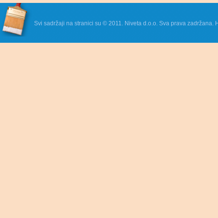
Svi sadržaji na stranici su © 2011. Niveta d.o.o. Sva prava zadržana