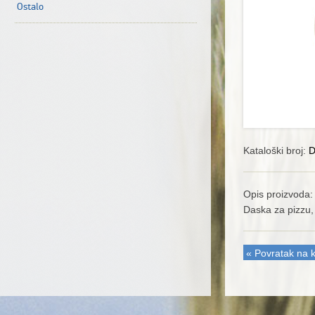
Ostalo
Kataloški broj:
D
Opis proizvoda:
Daska za pizz
« Povratak na k