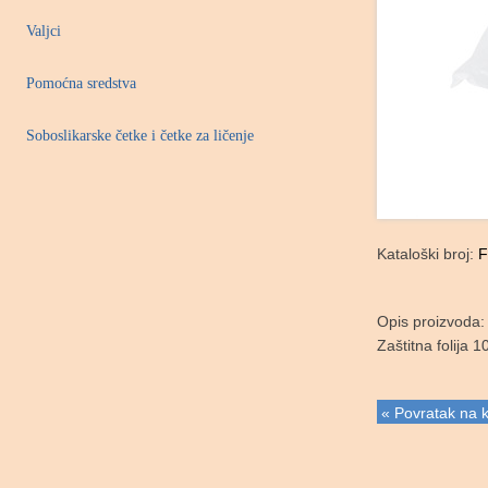
Valjci
Pomoćna sredstva
Soboslikarske četke i četke za ličenje
Kataloški broj:
F
Opis proizvoda:
Zaštitna folija
« Povratak na k