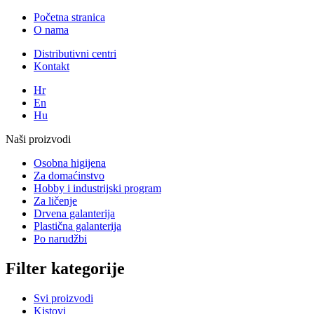
Početna stranica
O nama
Distributivni centri
Kontakt
Hr
En
Hu
Naši proizvodi
Osobna higijena
Za domaćinstvo
Hobby i industrijski program
Za ličenje
Drvena galanterija
Plastična galanterija
Po narudžbi
Filter kategorije
Svi proizvodi
Kistovi