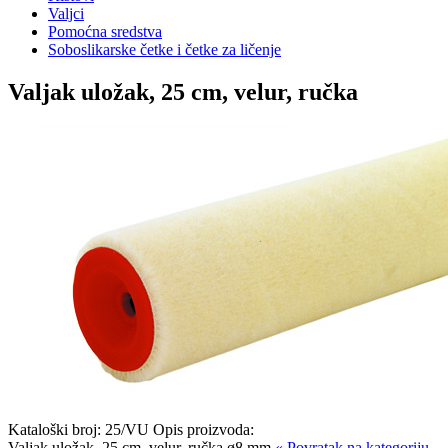
Valjci
Pomoćna sredstva
Soboslikarske četke i četke za ličenje
Valjak uložak, 25 cm, velur, ručka
Kataloški broj:
25/VU
Opis proizvoda:
Valjak uložak, 25 cm, velur, ručka ø8 mm
« Povratak na kategoriju