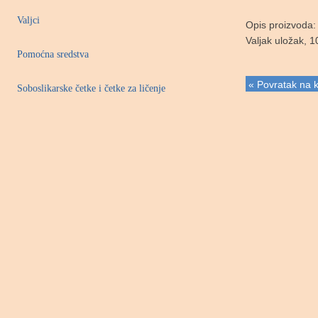
Valjci
Opis proizvoda:
Valjak uložak, 
Pomoćna sredstva
« Povratak na k
Soboslikarske četke i četke za ličenje