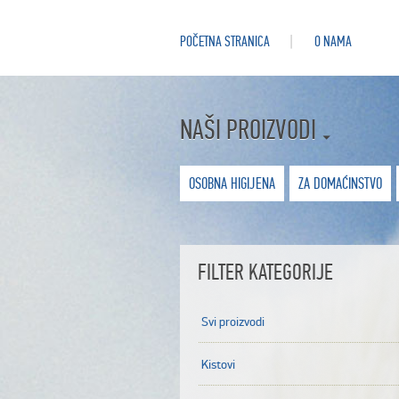
POČETNA STRANICA
O NAMA
NAŠI PROIZVODI
OSOBNA HIGIJENA
ZA DOMAĆINSTVO
FILTER KATEGORIJE
Svi proizvodi
Kistovi