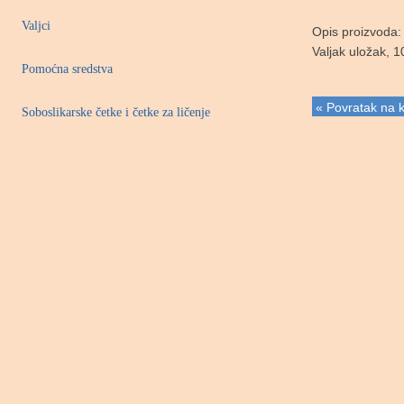
Valjci
Opis proizvoda:
Valjak uložak, 
Pomoćna sredstva
« Povratak na k
Soboslikarske četke i četke za ličenje