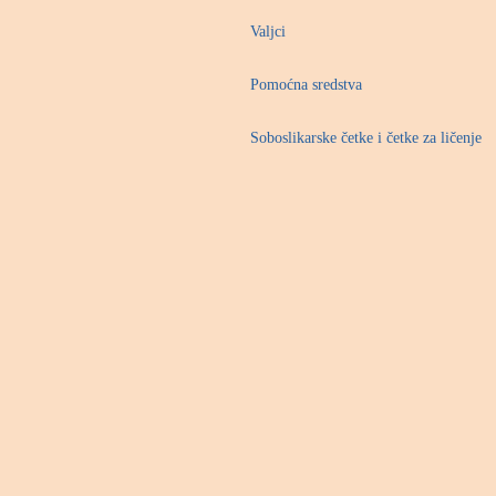
Valjci
Pomoćna sredstva
Soboslikarske četke i četke za ličenje