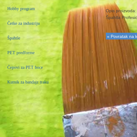
Hobby program
Opis proizvoda:
Špahtla Profesi
Četke za industriju
« Povratak na k
Špahtle
PET predforme
Čepovi za PET boce
Kutnik za bandajz traku