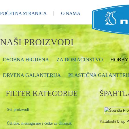
POČETNA STRANICA
O NAMA
NAŠI PROIZVODI
OSOBNA HIGIJENA
ZA DOMAĆINSTVO
HOBBY 
DRVENA GALANTERIJA
PLASTIČNA GALANTERI
FILTER KATEGORIJE
ŠPAHTL
Svi proizvodi
Kataloški broj:
P
Čelične, mesingirane i četke za dimnjak