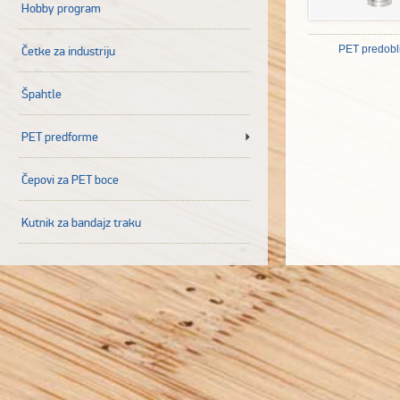
Hobby program
PET predobl
Četke za industriju
Špahtle
PET predforme
Čepovi za PET boce
Kutnik za bandajz traku