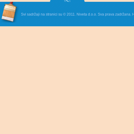
Svi sadržaji na stranici su © 2011. Niveta d.o.o. Sva prava zadržana