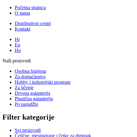
Početna stranica
O nama
Distributivni centri
Kontakt
Hr
En
Hu
Naši proizvodi
Osobna higijena
Za domaćinstvo
Hobby i industrijski program
Za ličenje
Drvena galanterija
Plastična galanterija
Po narudžbi
Filter kategorije
Svi proizvodi
Čelične, mesingirane i četke za dimnjak