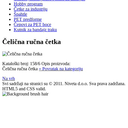
Hobby program
Četke za industriju
Špahtle
PET predforme
Čepovi za PET boce
Kutnik za bandajz traku
Čelična ručna četka
Kataloški broj:
158/6
Opis proizvoda:
Čelična ručna četka
« Povratak na kategoriju
Na vrh
Svi sadržaji na stranici su © 2011. Niveta d.o.o. Sva prava zadržana.
HTML5 and CSS valid.