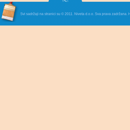
Svi sadržaji na stranici su © 2011. Niveta d.o.o. Sva prava zadržana