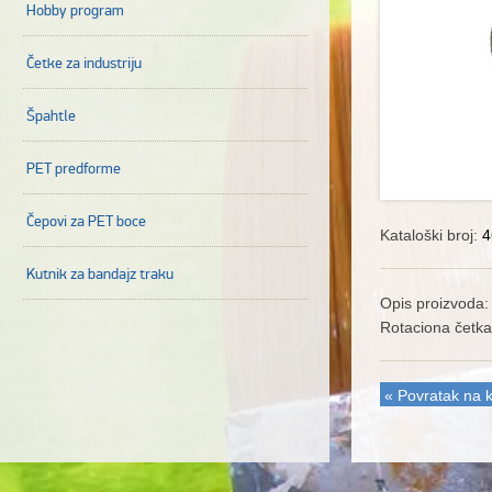
Hobby program
Četke za industriju
Špahtle
PET predforme
Čepovi za PET boce
Kataloški broj:
4
Kutnik za bandajz traku
Opis proizvoda:
Rotaciona četka
« Povratak na k