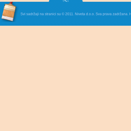
Svi sadržaji na stranici su © 2011. Niveta d.o.o. Sva prava zadržana