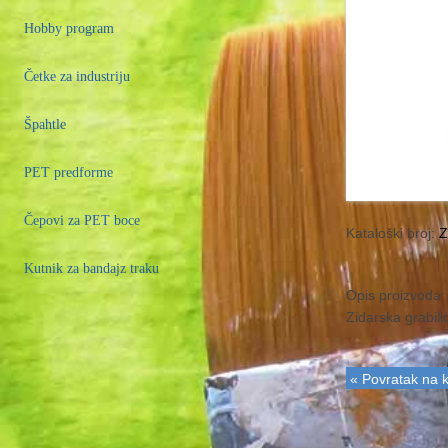
Hobby program
Četke za industriju
Špahtle
PET predforme
Čepovi za PET boce
Kataloški broj:
Z
Kutnik za bandajz traku
Opis proizvoda:
Zidarska grabili
« Povratak na k