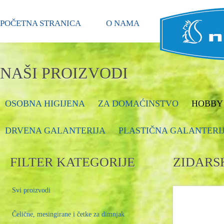
POČETNA STRANICA
O NAMA
NAŠI PROIZVODI
OSOBNA HIGIJENA
ZA DOMAĆINSTVO
HOBBY 
DRVENA GALANTERIJA
PLASTIČNA GALANTERI
FILTER KATEGORIJE
ZIDARS
Svi proizvodi
Čelične, mesingirane i četke za dimnjak