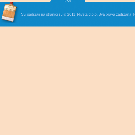
Svi sadržaji na stranici su © 2011. Niveta d.o.o. Sva prava zadržana