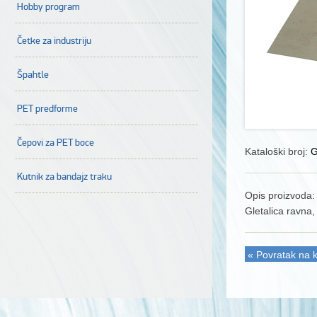
Hobby program
Četke za industriju
Špahtle
PET predforme
Čepovi za PET boce
Kataloški broj:
G
Kutnik za bandajz traku
Opis proizvoda:
Gletalica ravna,
« Povratak na k