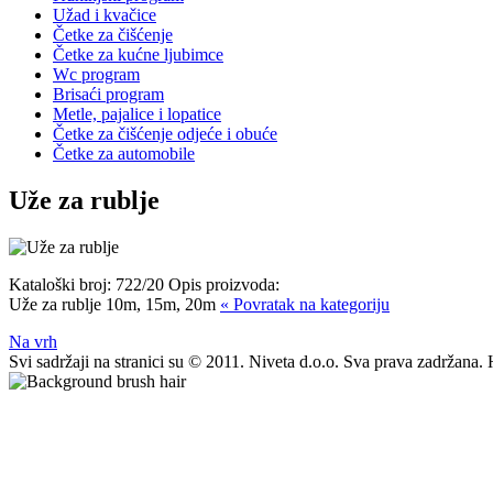
Užad i kvačice
Četke za čišćenje
Četke za kućne ljubimce
Wc program
Brisaći program
Metle, pajalice i lopatice
Četke za čišćenje odjeće i obuće
Četke za automobile
Uže za rublje
Kataloški broj:
722/20
Opis proizvoda:
Uže za rublje 10m, 15m, 20m
« Povratak na kategoriju
Na vrh
Svi sadržaji na stranici su © 2011. Niveta d.o.o. Sva prava zadržan