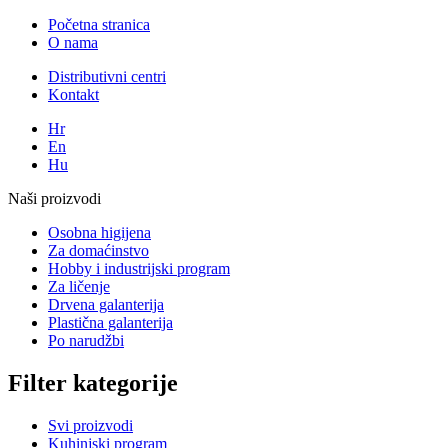
Početna stranica
O nama
Distributivni centri
Kontakt
Hr
En
Hu
Naši proizvodi
Osobna higijena
Za domaćinstvo
Hobby i industrijski program
Za ličenje
Drvena galanterija
Plastična galanterija
Po narudžbi
Filter kategorije
Svi proizvodi
Kuhinjski program