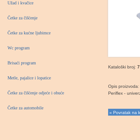
Užad i kvačice
Četke za čišćenje
Četke za kućne ljubimce
Wc program
Brisaći program
Kataloški broj:
7
Metle, pajalice i lopatice
Opis proizvoda:
Četke za čišćenje odjeće i obuće
Periflex - unive
Četke za automobile
« Povratak na k