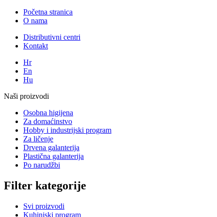
Početna stranica
O nama
Distributivni centri
Kontakt
Hr
En
Hu
Naši proizvodi
Osobna higijena
Za domaćinstvo
Hobby i industrijski program
Za ličenje
Drvena galanterija
Plastična galanterija
Po narudžbi
Filter kategorije
Svi proizvodi
Kuhinjski program