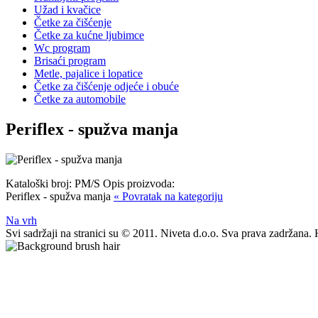
Užad i kvačice
Četke za čišćenje
Četke za kućne ljubimce
Wc program
Brisaći program
Metle, pajalice i lopatice
Četke za čišćenje odjeće i obuće
Četke za automobile
Periflex - spužva manja
Kataloški broj:
PM/S
Opis proizvoda:
Periflex - spužva manja
« Povratak na kategoriju
Na vrh
Svi sadržaji na stranici su © 2011. Niveta d.o.o. Sva prava zadržan