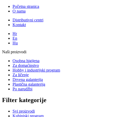
Početna stranica
O nama
Distributivni centri
Kontakt
Hr
En
Hu
Naši proizvodi
Osobna higijena
Za domaćinstvo
Hobby i industrijski program
Za ličenje
Drvena galanterija
Plastična galanterija
Po narudžbi
Filter kategorije
Svi proizvodi
Kuhinjski program