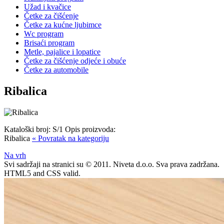
Užad i kvačice
Četke za čišćenje
Četke za kućne ljubimce
Wc program
Brisaći program
Metle, pajalice i lopatice
Četke za čišćenje odjeće i obuće
Četke za automobile
Ribalica
Kataloški broj:
S/1
Opis proizvoda:
Ribalica
« Povratak na kategoriju
Na vrh
Svi sadržaji na stranici su © 2011. Niveta d.o.o. Sva prava zadržana.
HTML5 and CSS valid.