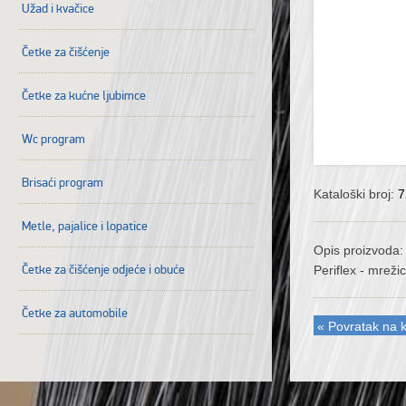
Užad i kvačice
Četke za čišćenje
Četke za kućne ljubimce
Wc program
Brisaći program
Kataloški broj:
7
Metle, pajalice i lopatice
Opis proizvoda:
Četke za čišćenje odjeće i obuće
Periflex - mreži
Četke za automobile
« Povratak na k