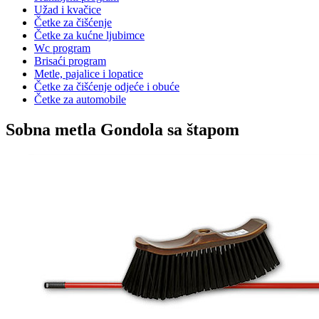
Užad i kvačice
Četke za čišćenje
Četke za kućne ljubimce
Wc program
Brisaći program
Metle, pajalice i lopatice
Četke za čišćenje odjeće i obuće
Četke za automobile
Sobna metla Gondola sa štapom