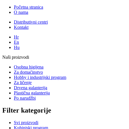
Početna stranica
O nama
Distributivni centri
Kontakt
Hr
En
Hu
Naši proizvodi
Osobna higijena
Za domaćinstvo
Hobby i industrijski program
Za ličenje
Drvena galanterija
Plastična galanterija
Po narudžbi
Filter kategorije
Svi proizvodi
Kuhinjski program