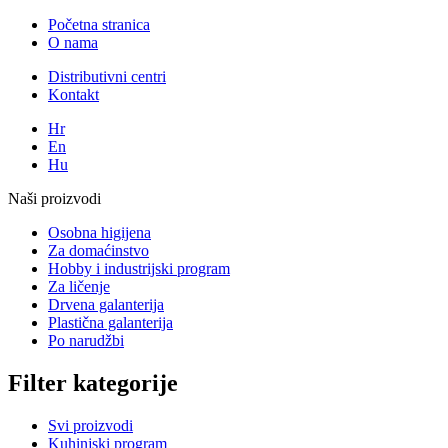
Početna stranica
O nama
Distributivni centri
Kontakt
Hr
En
Hu
Naši proizvodi
Osobna higijena
Za domaćinstvo
Hobby i industrijski program
Za ličenje
Drvena galanterija
Plastična galanterija
Po narudžbi
Filter kategorije
Svi proizvodi
Kuhinjski program