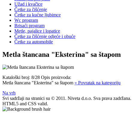
Užad i kvačice
Četke za čišćenje
Četke za kućne ljubimce
Wc program
Brisaći program
Metle, pajalice i lopatice
Četke za čišćenje odjeće i obuće
Četke za automobile
Metla štancana "Eksterina" sa štapom
Kataloški broj:
8/28
Opis proizvoda:
Metla štancana "Eksterina" sa štapom
« Povratak na kategoriju
Na vrh
Svi sadržaji na stranici su © 2011. Niveta d.o.o. Sva prava zadržana.
HTML5 and CSS valid.