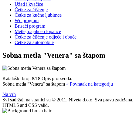
Užad i kvačice
Četke za čišćenje
Četke za kućne ljubimce
Wc program
Brisaći program
Metle, pajalice i lopatice
Četke za čišćenje odjeće i obuće
Četke za automobile
Sobna metla "Venera" sa štapom
Kataloški broj:
8/18
Opis proizvoda:
Sobna metla "Venera" sa štapom
« Povratak na kategoriju
Na vrh
Svi sadržaji na stranici su © 2011. Niveta d.o.o. Sva prava zadržana.
HTML5 and CSS valid.