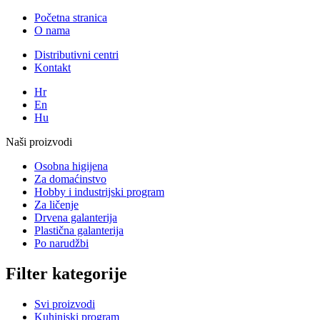
Početna stranica
O nama
Distributivni centri
Kontakt
Hr
En
Hu
Naši proizvodi
Osobna higijena
Za domaćinstvo
Hobby i industrijski program
Za ličenje
Drvena galanterija
Plastična galanterija
Po narudžbi
Filter kategorije
Svi proizvodi
Kuhinjski program