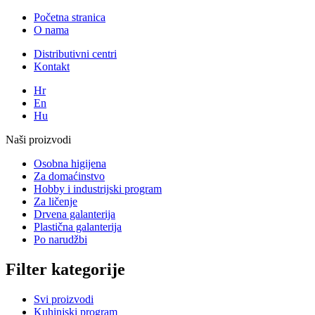
Početna stranica
O nama
Distributivni centri
Kontakt
Hr
En
Hu
Naši proizvodi
Osobna higijena
Za domaćinstvo
Hobby i industrijski program
Za ličenje
Drvena galanterija
Plastična galanterija
Po narudžbi
Filter kategorije
Svi proizvodi
Kuhinjski program