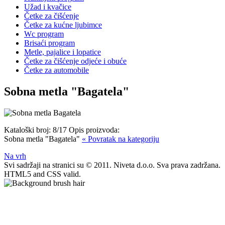
Užad i kvačice
Četke za čišćenje
Četke za kućne ljubimce
Wc program
Brisaći program
Metle, pajalice i lopatice
Četke za čišćenje odjeće i obuće
Četke za automobile
Sobna metla "Bagatela"
Kataloški broj:
8/17
Opis proizvoda:
Sobna metla "Bagatela"
« Povratak na kategoriju
Na vrh
Svi sadržaji na stranici su © 2011. Niveta d.o.o. Sva prava zadržana.
HTML5 and CSS valid.