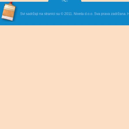
Svi sadržaji na stranici su © 2011. Niveta d.o.o. Sva prava zadržana