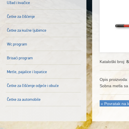
Užad i kvačice
Četke za čišćenje
Četke za kućne ljubimce
Wc program
Brisaći program
Kataloški broj:
8
Metle, pajalice i lopatice
Opis proizvoda:
Četke za čišćenje odjeće i obuće
Sobna metla sa
Četke za automobile
« Povratak na k