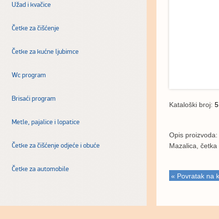
Užad i kvačice
Četke za čišćenje
Četke za kućne ljubimce
Wc program
Brisaći program
Kataloški broj:
5
Metle, pajalice i lopatice
Opis proizvoda:
Četke za čišćenje odjeće i obuće
Mazalica, četka
Četke za automobile
« Povratak na k