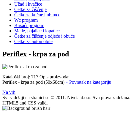
Užad i kvačice
Četke za čišćenje
Četke za kućne ljubimce
Wc program
Brisaći program
Metle, pajalice i lopatice
Četke za čišćenje odjeće i obuće
Četke za automobile
Periflex - krpa za pod
Kataloški broj:
717
Opis proizvoda:
Periflex - krpa za pod (50x60cm)
« Povratak na kategoriju
Na vrh
Svi sadržaji na stranici su © 2011. Niveta d.o.o. Sva prava zadržana.
HTML5 and CSS valid.