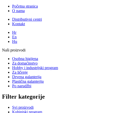
Početna stranica
O nama
Distributivni centri
Kontakt
Hr
En
Hu
Naši proizvodi
Osobna higijena
Za domaćinstvo
Hobby i industrijski program
Za ličenje
Drvena galanterija
Plastična galanterija
Po narudžbi
Filter kategorije
Svi proizvodi
Kuhinjski program