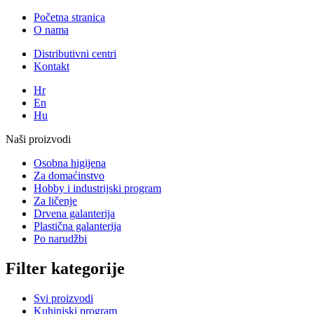
Početna stranica
O nama
Distributivni centri
Kontakt
Hr
En
Hu
Naši proizvodi
Osobna higijena
Za domaćinstvo
Hobby i industrijski program
Za ličenje
Drvena galanterija
Plastična galanterija
Po narudžbi
Filter kategorije
Svi proizvodi
Kuhinjski program