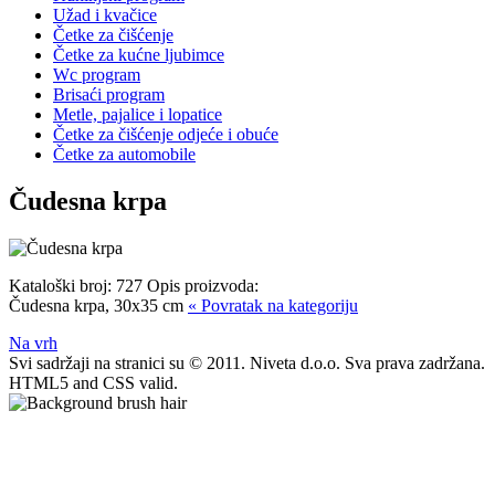
Užad i kvačice
Četke za čišćenje
Četke za kućne ljubimce
Wc program
Brisaći program
Metle, pajalice i lopatice
Četke za čišćenje odjeće i obuće
Četke za automobile
Čudesna krpa
Kataloški broj:
727
Opis proizvoda:
Čudesna krpa, 30x35 cm
« Povratak na kategoriju
Na vrh
Svi sadržaji na stranici su © 2011. Niveta d.o.o. Sva prava zadržana.
HTML5 and CSS valid.