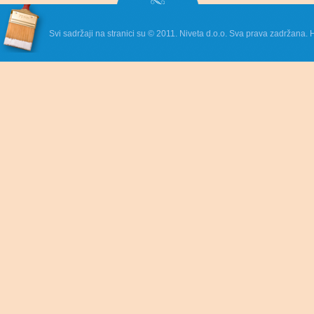
Svi sadržaji na stranici su © 2011. Niveta d.o.o. Sva prava zadržana