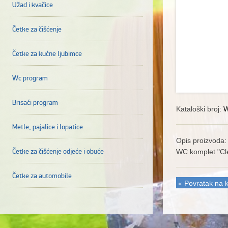
Užad i kvačice
Četke za čišćenje
Četke za kućne ljubimce
Wc program
Brisaći program
Kataloški broj:
W
Metle, pajalice i lopatice
Opis proizvoda:
Četke za čišćenje odjeće i obuće
WC komplet "Cl
Četke za automobile
« Povratak na k