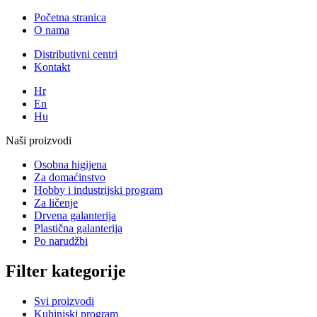
Početna stranica
O nama
Distributivni centri
Kontakt
Hr
En
Hu
Naši proizvodi
Osobna higijena
Za domaćinstvo
Hobby i industrijski program
Za ličenje
Drvena galanterija
Plastična galanterija
Po narudžbi
Filter kategorije
Svi proizvodi
Kuhinjski program