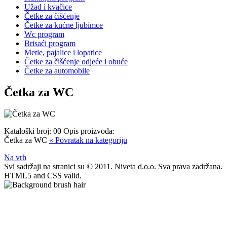
Užad i kvačice
Četke za čišćenje
Četke za kućne ljubimce
Wc program
Brisaći program
Metle, pajalice i lopatice
Četke za čišćenje odjeće i obuće
Četke za automobile
Četka za WC
Kataloški broj:
00
Opis proizvoda:
Četka za WC
« Povratak na kategoriju
Na vrh
Svi sadržaji na stranici su © 2011. Niveta d.o.o. Sva prava zadržana.
HTML5 and CSS valid.