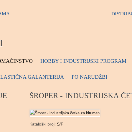
AMA
DISTRIB
I
OMAĆINSTVO
HOBBY I INDUSTRIJSKI PROGRAM
PLASTIČNA GALANTERIJA
PO NARUDŽBI
JE
ŠROPER - INDUSTRIJSKA Č
Kataloški broj:
Š/F