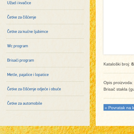
Užad i kvačice
Četke za čišćenje
Četke za kućne ljubimce
Wc program
Brisaći program
Kataloški broj:
8
Metle, pajalice i lopatice
Opis proizvoda:
Četke za čišćenje odjeće i obuće
Brisač stakla (
Četke za automobile
« Povratak na k