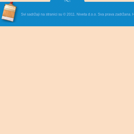
Svi sadržaji na stranici su © 2011. Niveta d.o.o. Sva prava zadržana