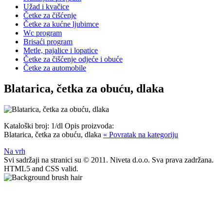
Užad i kvačice
Četke za čišćenje
Četke za kućne ljubimce
Wc program
Brisaći program
Metle, pajalice i lopatice
Četke za čišćenje odjeće i obuće
Četke za automobile
Blatarica, četka za obuću, dlaka
Kataloški broj:
1/dl
Opis proizvoda:
Blatarica, četka za obuću, dlaka
« Povratak na kategoriju
Na vrh
Svi sadržaji na stranici su © 2011. Niveta d.o.o. Sva prava zadržana.
HTML5 and CSS valid.