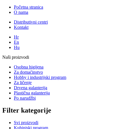
Početna stranica
O nama
Distributivni centri
Kontakt
Hr
En
Hu
Naši proizvodi
Osobna higijena
Za domaćinstvo
Hobby i industrijski program
Za ličenje
Drvena galanterija
Plastična galanterija
Po narudžbi
Filter kategorije
Svi proizvodi
Kuhinjski program