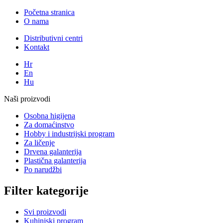
Početna stranica
O nama
Distributivni centri
Kontakt
Hr
En
Hu
Naši proizvodi
Osobna higijena
Za domaćinstvo
Hobby i industrijski program
Za ličenje
Drvena galanterija
Plastična galanterija
Po narudžbi
Filter kategorije
Svi proizvodi
Kuhinjski program