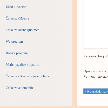
Užad i kvačice
Četke za čišćenje
Četke za kućne ljubimce
Wc program
Brisaći program
Kataloški broj:
7
Metle, pajalice i lopatice
Opis proizvoda:
Četke za čišćenje odjeće i obuće
Periflex - abraz
Četke za automobile
« Povratak na k