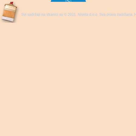
Svi sadržaji na stranici su © 2011. Niveta d.o.o. Sva prava zadržana