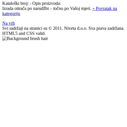
Kataloški broj:
-
Opis proizvoda:
Izrada otirača po narudžbi – točno po Vašoj mjeri.
« Povratak na
kategoriju
Na vrh
Svi sadržaji na stranici su © 2011. Niveta d.o.o. Sva prava zadržana.
HTML5 and CSS valid.