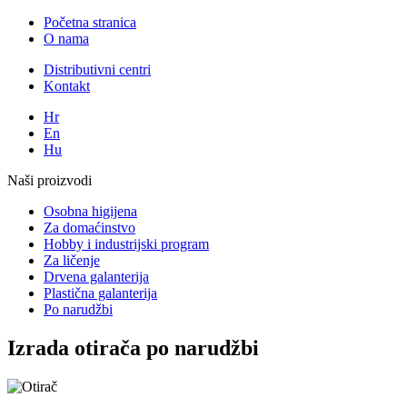
Početna stranica
O nama
Distributivni centri
Kontakt
Hr
En
Hu
Naši proizvodi
Osobna higijena
Za domaćinstvo
Hobby i industrijski program
Za ličenje
Drvena galanterija
Plastična galanterija
Po narudžbi
Izrada otirača po narudžbi