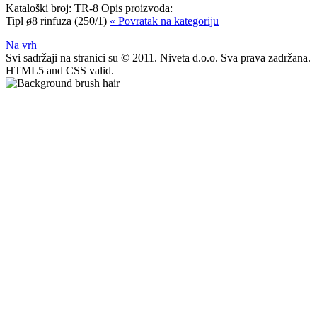
Kataloški broj:
TR-8
Opis proizvoda:
Tipl ø8 rinfuza (250/1)
« Povratak na kategoriju
Na vrh
Svi sadržaji na stranici su © 2011. Niveta d.o.o. Sva prava zadržana.
HTML5 and CSS valid.