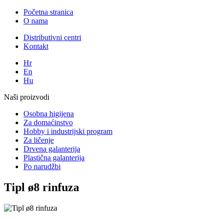
Početna stranica
O nama
Distributivni centri
Kontakt
Hr
En
Hu
Naši proizvodi
Osobna higijena
Za domaćinstvo
Hobby i industrijski program
Za ličenje
Drvena galanterija
Plastična galanterija
Po narudžbi
Tipl ø8 rinfuza