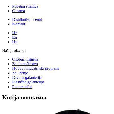
Početna stranica
O nama
Distributivni centri
Kontakt
Hr
En
Hu
Naši proizvodi
Osobna higijena
Za domaćinstvo
Hobby i industrijski program
Za ličenje
Drvena galanterija
Plastična galanterija
Po narudžbi
Kutija montažna