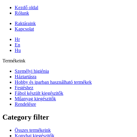
Kezdő oldal
Rólunk
Raktáraink
Kapcsolat
Hr
En
Hu
Termékeink
Személyi higiénia
Háztartásra
Hobby és iparban használható termékek
Festéshez
Fábol készült kiegészitők
Műanyag kiegészitők
Rendelésre
Category filter
Összes termékeink
Konyhai kiegészitők