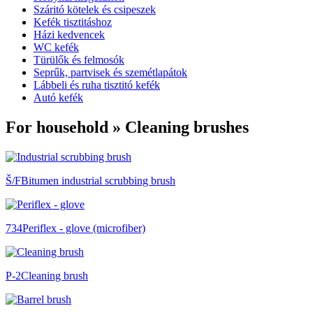
Száritó kötelek és csipeszek
Kefék tisztitáshoz
Házi kedvencek
WC kefék
Türülők és felmosók
Seprűk, partvisek és szemétlapátok
Lábbeli és ruha tisztitó kefék
Autó kefék
For household » Cleaning brushes
Š/F
Bitumen industrial scrubbing brush
734
Periflex - glove (microfiber)
P-2
Cleaning brush